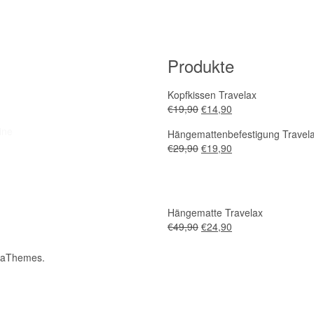
Produkte
Kopfkissen Travelax
€
19,90
€
14,90
ine
Hängemattenbefestigung Travel
€
29,90
€
19,90
Hängematte Travelax
€
49,90
€
24,90
 aThemes.