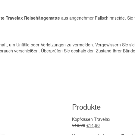
chte Travelax Reisehängematte
aus angenehmer Fallschirmseide. Sie
haft, um Unfälle oder Verletzungen zu vermeiden. Vergewissern Sie sich
brauch verschleißen. Überprüfen Sie deshalb den Zustand Ihrer Bände
Produkte
Kopfkissen Travelax
€
19,90
€
14,90
ine